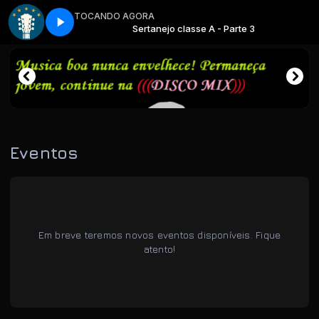
TOCANDO AGORA
A! com RADIO MIX AUTO PLAYER
 - Parte 3
Sertanejo classe A - Parte 3
TA NA MIX, TA NA BOA! com RADIO MIX
Eventos
Em breve teremos novos eventos disponíveis. Fique
atento!